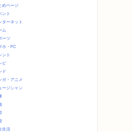
とめページ
ベント
ンターネット
ーム
ポーツ
マホ・PC
レント
レビ
ンド
ンガ・アニメ
ュージシャン
康
強
節
校
生生活