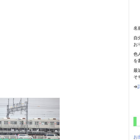
名
自
お
色
を
最
そ
⇒
お