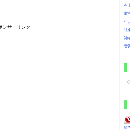
有
歌
生
ポンサーリンク
社
雑
音
雑