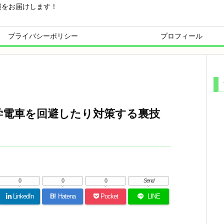
報をお届けします！
プライバシーポリシー
プロフィール
学電車を回避したり対策する裏技
0
0
0
Send
LinkedIn
B!
Hatena
Pocket
LINE