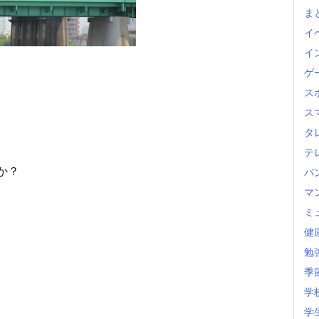
ま
イ
イ
ゲ
ス
ス
タ
テ
か？
バ
マ
ミ
健
勉
季
学
学