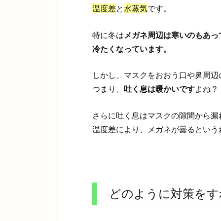
温度差
と
水蒸気
です。
特に冬は
メガネ周辺は寒いのもあっ
冷たくなっています。
しかし、マスクをおおう口や鼻周辺
つまり、
吐く息は暖かいです
よね？
さらに吐く息はマスクの隙間から漏
温度差により、メガネが曇るという
どのように対策をす