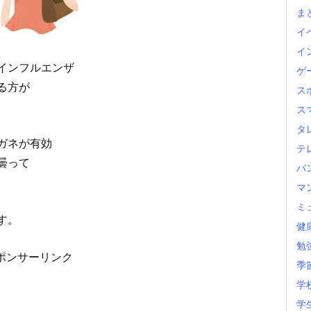
ま
イ
イ
インフルエンザ
ゲ
る方が
ス
ス
タ
ガネが有効
テ
曇って
バ
マ
ミ
す。
健
勉
ポンサーリンク
季
学
学