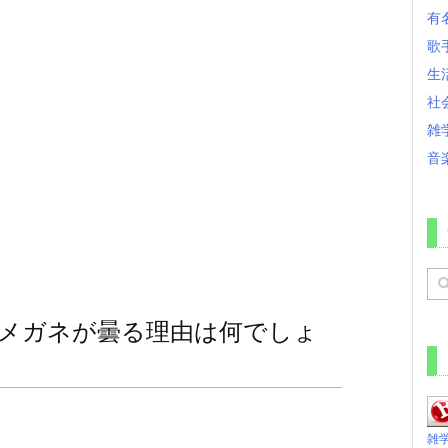
有
歌
生
社
雑
音
メガネが曇る理由は何でしょ
雑