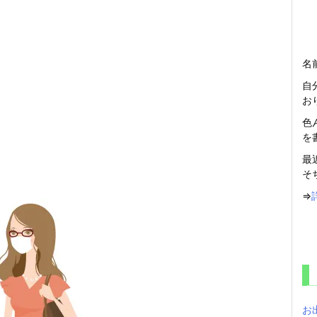
名
自
お
色
を
最
そ
⇒
お