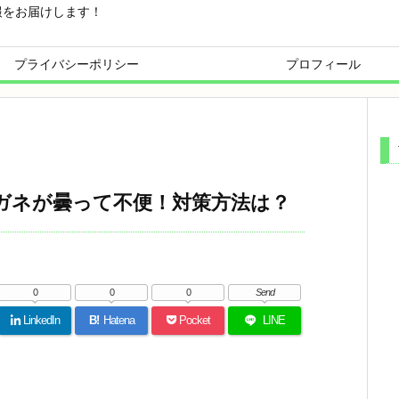
報をお届けします！
プライバシーポリシー
プロフィール
ガネが曇って不便！対策方法は？
0
0
0
Send
LinkedIn
B!
Hatena
Pocket
LINE