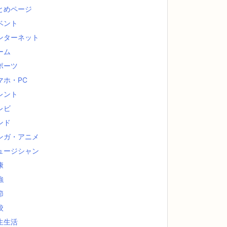
とめページ
ベント
ンターネット
ーム
ポーツ
マホ・PC
レント
レビ
ンド
ンガ・アニメ
ュージシャン
康
強
節
校
生生活