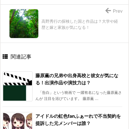
Prev
高野秀行の探検した国と作品は？大学や経
歴と嫁と家族が気になる！
関連記事
藤原薫の兄弟や出身高校と彼女が気にな
る！出演作品や演技力は？
「告白」という映画で 一躍有名になった藤原薫さ
んが 注目を浴びています。 藤原薫 ...
アイドルの虹色fanふぁーれで不当契約を
提訴した元メンバーは誰？