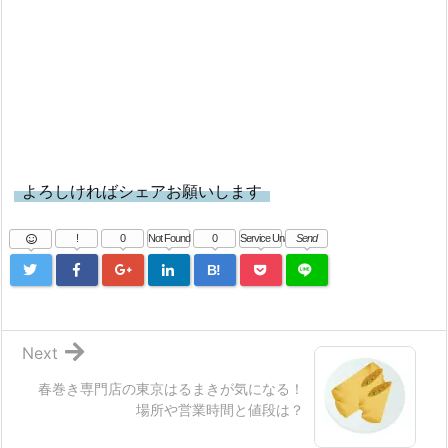
よろしければシェアお願いします
!
0
Not Found
0
Service Una
Send
B!
Next
春巻き専門店の東京はるまきが気になる！
場所や営業時間と値段は？