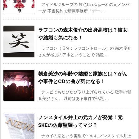
アイドルグループの 虹色fanふぁーれの元メンバ
ーが 不当契約で所属事務所「デー ...
ラフコンの森木俊介の出身高校は？彼女
や結婚も気になる！
ラフコン（旧名：ラフコントロール）の 森木俊介
さんが極度のアホということで 話題 ...
朝倉美沙の年齢や結婚と家族とは？がん
や事件とCDの曲が気になる！
テレビでもたびたび取り上げられている 歌手の朝
倉美沙さん。 以前はある事件で話題 ...
ノンスタイル井上の元カノが発覚！元
SKEの佐藤聖羅ってマジ？
ナカイの窓という番組で ついにノンスタイル井上