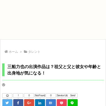
ホーム
>
タレント
三船力也の出演作品は？祖父と父と彼女や年齢と
出身地が気になる！
!
0
Not Found
0
Service Una
Send
B!