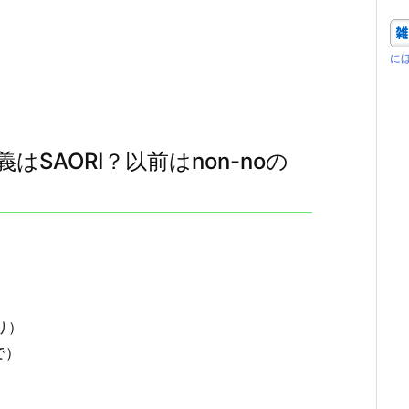
に
SAORI？以前はnon-noの
り）
で）