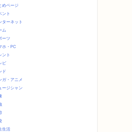
とめページ
ベント
ンターネット
ーム
ポーツ
マホ・PC
レント
レビ
ンド
ンガ・アニメ
ュージシャン
康
強
節
校
生生活