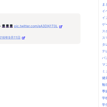
ま
イ
イ
ゲ
ト
pic.twitter.com/eA3DXj1T0L
ス
016年9月11日
ス
タ
テ
バ
マ
ミ
健
勉
季
学
学