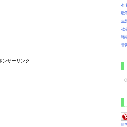
有
歌
生
社
雑
音
ポンサーリンク
雑