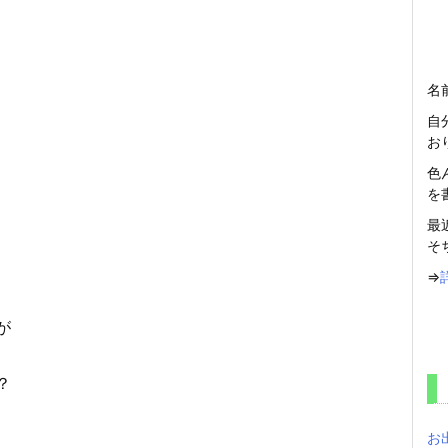
名
自
お
色
を
最
そ
⇒
が
？
お